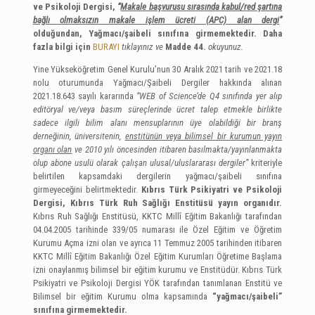
ve Psikoloji Dergisi,
“
Makale başvurusu sırasında kabul/red şartına
bağlı olmaksızın makale işlem ücreti (APC) alan dergi
”
olduğundan, Yağmacı/şaibeli sınıfına girmemektedir. Daha
fazla bilgi için
BURAYI
tıklayınız ve
Madde 44.
okuyunuz.
Yine Yükseköğretim Genel Kurulu’nun 30 Aralık 2021 tarih ve 2021.18
nolu oturumunda Yağmacı/Şaibeli Dergiler hakkında alınan
2021.18.643 sayılı kararında
“WEB of Science’de Q4 sınıfında yer alıp
editöryal ve/veya basım süreçlerinde ücret talep etmekle birlikte
sadece ilgili bilim alanı mensuplarının üye olabildiği bir branş
derneğinin, üniversitenin,
enstitünün veya bilimsel bir kurumun yayın
organı olan
ve 2010 yılı öncesinden itibaren basılmakta/yayınlanmakta
olup abone usulü olarak çalışan ulusal/uluslararası dergiler”
kriteriyle
belirtilen kapsamdaki dergilerin yağmacı/şaibeli sınıfına
girmeyeceğini belirtmektedir.
Kıbrıs Türk Psikiyatri ve Psikoloji
Dergisi, Kıbrıs Türk Ruh Sağlığı Enstitüsü yayın organıdır.
Kıbrıs Ruh Sağlığı Enstitüsü, KKTC Millî Eğitim Bakanlığı tarafından
04.04.2005 tarihinde 339/05 numarası ile Özel Eğitim ve Öğretim
Kurumu Açma izni olan ve ayrıca 11 Temmuz 2005 tarihinden itibaren
KKTC Millî Eğitim Bakanlığı Özel Eğitim Kurumları Öğretime Başlama
izni onaylanmış bilimsel bir eğitim kurumu ve Enstitüdür. Kıbrıs Türk
Psikiyatri ve Psikoloji Dergisi YÖK tarafından tanımlanan Enstitü ve
Bilimsel bir eğitim Kurumu olma kapsamında
“yağmacı/şaibeli”
sınıfına girmemektedir.