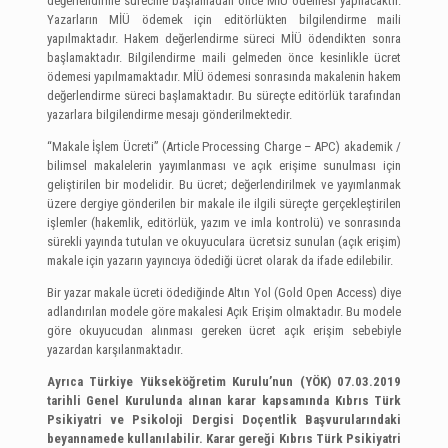
değerlendirme sürecine başlamadan önce MİÜ ödemesi yapılacaktır.
Yazarların MİÜ ödemek için editörlükten bilgilendirme maili
yapılmaktadır. Hakem değerlendirme süreci MİÜ ödendikten sonra
başlamaktadır. Bilgilendirme maili gelmeden önce kesinlikle ücret
ödemesi yapılmamaktadır. MİÜ ödemesi sonrasında makalenin hakem
değerlendirme süreci başlamaktadır. Bu süreçte editörlük tarafından
yazarlara bilgilendirme mesajı gönderilmektedir.
“Makale İşlem Ücreti” (Article Processing Charge – APC) akademik /
bilimsel makalelerin yayımlanması ve açık erişime sunulması için
geliştirilen bir modelidir. Bu ücret; değerlendirilmek ve yayımlanmak
üzere dergiye gönderilen bir makale ile ilgili süreçte gerçekleştirilen
işlemler (hakemlik, editörlük, yazım ve imla kontrolü) ve sonrasında
sürekli yayında tutulan ve okuyuculara ücretsiz sunulan (açık erişim)
makale için yazarın yayıncıya ödediği ücret olarak da ifade edilebilir.
Bir yazar makale ücreti ödediğinde Altın Yol (Gold Open Access) diye
adlandırılan modele göre makalesi Açık Erişim olmaktadır. Bu modele
göre okuyucudan alınması gereken ücret açık erişim sebebiyle
yazardan karşılanmaktadır.
Ayrıca Türkiye Yükseköğretim Kurulu’nun (YÖK) 07.03.2019
tarihli Genel Kurulunda alınan karar kapsamında Kıbrıs Türk
Psikiyatri ve Psikoloji Dergisi Doçentlik Başvurularındaki
beyannamede kullanılabilir. Karar gereği Kıbrıs Türk Psikiyatri