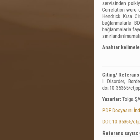
servisinden psiki
Correlation were 
Hendrick Kısa Cin
bağlanmalarla BD
bağlanmalarla fayd
sınırlandırılmamal
Anahtar kelimele
Citing/ Referans
І Disorder, Bord
doi:10.35365/ctjp
Yazarlar:
Tolga Ş
PDF Dosyasını İnd
DOI: 10.35365/ctj
Referans sayısı: