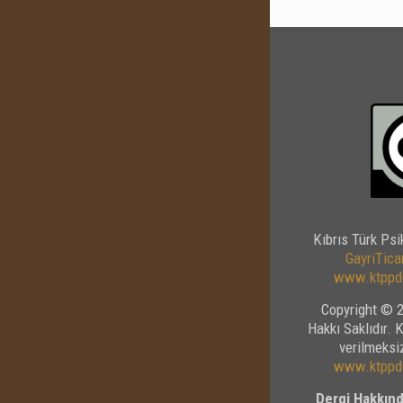
Kıbrıs Türk Psi
GayriTicar
www.ktppde
Copyright © 2
Hakkı Saklıdır. 
verilmeksiz
www.ktppde
Dergi Hakkınd