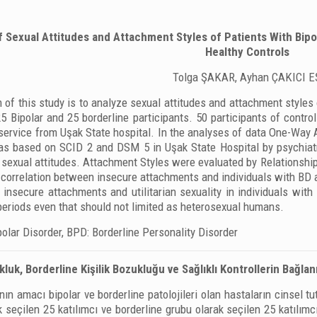
Sexual Attitudes and Attachment Styles of Patients With Bipola
Healthy Controls
Tolga ŞAKAR, Ayhan ÇAKICI E
 of this study is to analyze sexual attitudes and attachment styles 
5 Bipolar and 25 borderline participants. 50 participants of contr
 service from Uşak State hospital. In the analyses of data One-W
s based on SCID 2 and DSM 5 in Uşak State Hospital by psychiatr
 sexual attitudes. Attachment Styles were evaluated by Relationship
e correlation between insecure attachments and individuals with BD
 insecure attachments and utilitarian sexuality in individuals wi
periods even that should not limited as heterosexual humans.
olar Disorder, BPD: Borderline Personality Disorder
kluk, Borderline Kişilik Bozukluğu ve Sağlıklı Kontrollerin Bağlan
n amacı bipolar ve borderline patolojileri olan hastaların cinsel tu
k seçilen 25 katılımcı ve borderline grubu olarak seçilen 25 katılımc