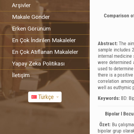
Arşivler
Comparison of 
Makale Gönder
Erken Görünüm
En Çok İndirilen Makaleler
Abstract:
The aim
sample includes 2
En Çok Atıflanan Makaleler
internal medicine
were determined a
Yapay Zeka Politikası
used to determine
İletişim
there is a positiv
correlation among
well as euthymic 
Türkçe
Keywords:
BD: Bip
Bipolar І Bozu
Özet:
Bu çalışmanı
bipolar grup olara