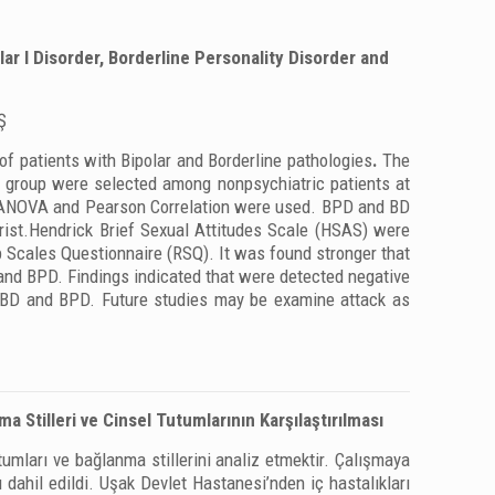
r І Disorder, Borderline Personality Disorder and
Ş
of patients with Bipolar and Borderline pathologies
.
The
ol group were selected among nonpsychiatric patients at
ay ANOVA and Pearson Correlation were used. BPD and BD
ist.Hendrick Brief Sexual Attitudes Scale (HSAS) were
 Scales Questionnaire (RSQ). It was found stronger that
 and BPD. Findings indicated that were detected negative
th BD and BPD. Future studies may be examine attack as
ma Stilleri ve Cinsel Tutumlarının Karşılaştırılması
tumları ve bağlanma stillerini analiz etmektir. Çalışmaya
ı dahil edildi. Uşak Devlet Hastanesi’nden iç hastalıkları