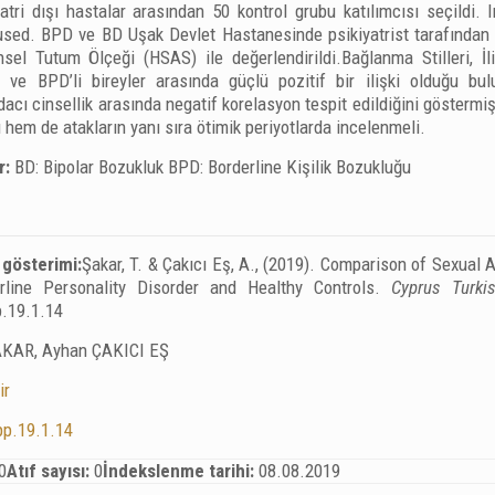
yatri dışı hastalar arasından 50 kontrol grubu katılımcısı seçil
used. BPD ve BD Uşak Devlet Hastanesinde psikiyatrist tarafından 
sel Tutum Ölçeği (HSAS) ile değerlendirildi.Bağlanma Stilleri, İli
 ve BPD’li bireyler arasında güçlü pozitif bir ilişki olduğu bu
acı cinsellik arasında negatif korelasyon tespit edildiğini göstermiş
ı hem de atakların yanı sıra ötimik periyotlarda incelenmeli.
r:
BD: Bipolar Bozukluk BPD: Borderline Kişilik Bozukluğu
 gösterimi:
Şakar, T. & Çakıcı Eş, A., (2019). Comparison of Sexual 
erline Personality Disorder and Healthy Controls.
Cyprus Turki
p.19.1.14
AKAR, Ayhan ÇAKICI EŞ
ir
pp.19.1.14
0
Atıf sayısı:
0
İndekslenme tarihi:
08.08.2019